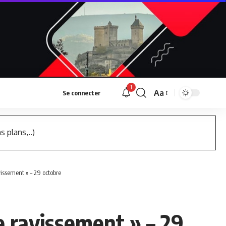
1
Aa
Se connecter
Font
Resizer
s plans,..)
vissement » – 29 octobre
e ravissement » – 29