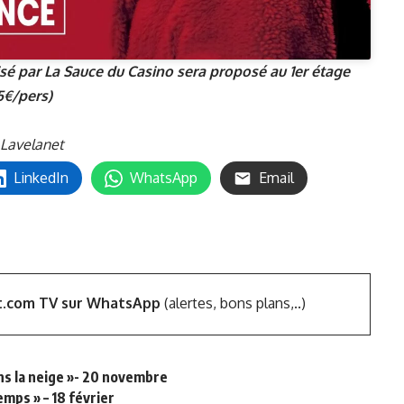
nisé par La Sauce du Casino sera proposé au 1er étage
5€/pers)
Lavelanet
LinkedIn
WhatsApp
Email
t.com TV sur WhatsApp
(alertes, bons plans,..)
ans la neige »- 20 novembre
emps » – 18 février