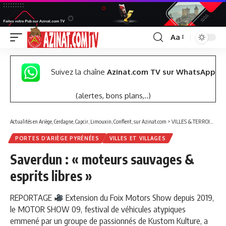
Aa
Font
Resizer
Suivez la chaîne
Azinat.com TV sur WhatsApp
(alertes, bons plans,..)
Actualités en Ariège, Cerdagne, Capcir, Limouxin, Conflent, sur Azinat.com
>
VILLES & TERROIRS DES PYRÉNÉES EST
PORTES D’ARIÈGE PYRÉNÉES
VILLES ET VILLAGES
Saverdun : « moteurs sauvages &
esprits libres »
REPORTAGE
Extension du Foix Motors Show depuis 2019,
le MOTOR SHOW 09, festival de véhicules atypiques
emmené par un groupe de passionnés de Kustom Kulture, a