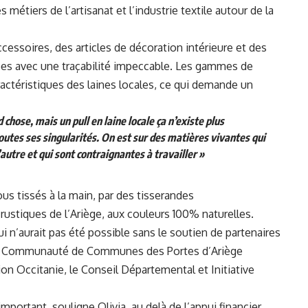
es métiers de l’artisanat et l’industrie textile autour de la
essoires, des articles de décoration intérieure et des
es avec une traçabilité impeccable. Les gammes de
actéristiques des laines locales, ce qui demande un
d chose, mais un pull en laine locale ça n’existe plus
toutes ses singularités. On est sur des matières vivantes qui
autre et qui sont contraignantes à travailler »
ous tissés à la main, par des tisserandes
 rustiques de l’Ariège, aux couleurs 100% naturelles.
i n’aurait pas été possible sans le soutien de partenaires
la Communauté de Communes des Portes d’Ariège
on Occitanie, le Conseil Départemental et Initiative
portant, souligne Olivia, au delà de l’appui financier