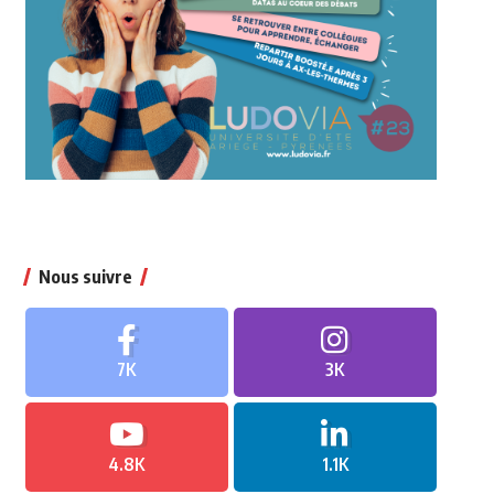
Nous suivre
7K
3K
4.8K
1.1K