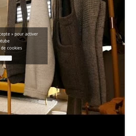
ccepte » pour activer
utube
e de cookies
ccepte