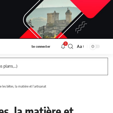
1
Aa
Se connecter
Font
Resizer
s plans,..)
e les bêtes, la matière et l’artisanat
es, la matière et