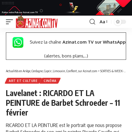
Aa
Font
Resizer
Suivez la chaîne
Azinat.com TV sur WhatsApp
(alertes, bons plans,..)
Actualités en Ariège, Cerdagne, Capcir, Limouxin, Conflent, sur Azinat.com
>
SORTIES & WEEK-END
ART ET CULTURE
CINÉMA
Lavelanet : RICARDO ET LA
PEINTURE de Barbet Schroeder – 11
février
RICARDO ET LA PEINTURE est le portrait que nous propose
Barbet Schroeder de son ami le peintre Ricardo Cavallo qui