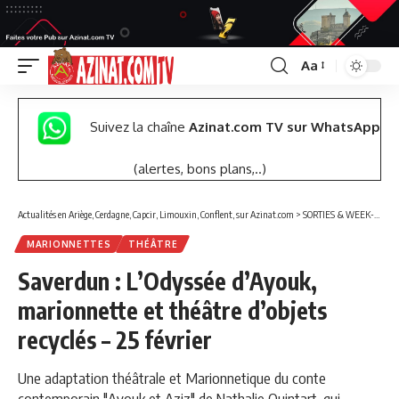
Aa
Font
Resizer
Suivez la chaîne
Azinat.com TV sur WhatsApp
(alertes, bons plans,..)
Actualités en Ariège, Cerdagne, Capcir, Limouxin, Conflent, sur Azinat.com
>
SORTIES & WEEK-END
MARIONNETTES
THÉÂTRE
Saverdun : L’Odyssée d’Ayouk,
marionnette et théâtre d’objets
recyclés – 25 février
Une adaptation théâtrale et Marionnetique du conte
contemporain "Ayouk et Aziz" de Nathalie Quintart, qui