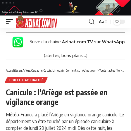
Aa
Font
Resizer
Suivez la chaîne
Azinat.com TV sur WhatsApp
(alertes, bons plans,..)
Actualités en Ariège, Cerdagne, Capcir, Limouxin, Conflent, sur Azinat.com
>
Toute l'actualité
>
Canicul
TOUTE L'ACTUALITÉ
Canicule : l’Ariège est passée en
vigilance orange
Météo-France a placé l’Ariège en vigilance orange canicule. Le
département va être touché par un épisode caniculaire à
compter de lundi 29 juillet 2024 midi. Dès cette nuit, les