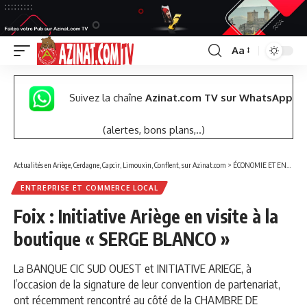
Aa
Font
Resizer
Suivez la chaîne
Azinat.com TV sur WhatsApp
(alertes, bons plans,..)
Actualités en Ariège, Cerdagne, Capcir, Limouxin, Conflent, sur Azinat.com
>
ÉCONOMIE ET ENTREPRISES
ENTREPRISE ET COMMERCE LOCAL
Foix : Initiative Ariège en visite à la
boutique « SERGE BLANCO »
La BANQUE CIC SUD OUEST et INITIATIVE ARIEGE, à
l’occasion de la signature de leur convention de partenariat,
ont récemment rencontré au côté de la CHAMBRE DE