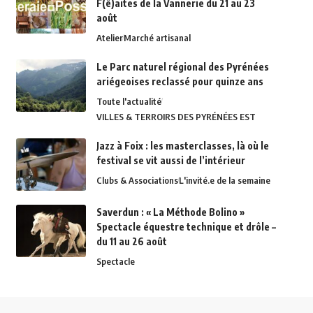
F(ê)aites de la Vannerie du 21 au 23
août
Atelier
Marché artisanal
Le Parc naturel régional des Pyrénées
ariégeoises reclassé pour quinze ans
Toute l'actualité
VILLES & TERROIRS DES PYRÉNÉES EST
Jazz à Foix : les masterclasses, là où le
festival se vit aussi de l’intérieur
Clubs & Associations
L'invité.e de la semaine
Saverdun : « La Méthode Bolino »
Spectacle équestre technique et drôle –
du 11 au 26 août
Spectacle