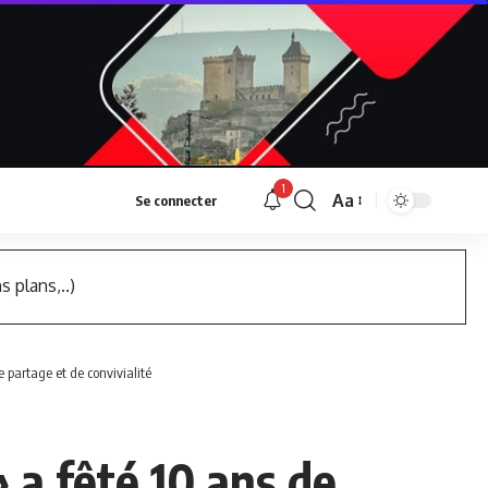
1
Aa
Se connecter
Font
Resizer
s plans,..)
e partage et de convivialité
» a fêté 10 ans de