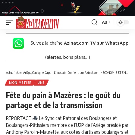
Aa
Font
Resizer
Suivez la chaîne
Azinat.com TV sur WhatsApp
(alertes, bons plans,..)
Actualités en Ariège, Cerdagne, Capcir, Limouxin, Conflent, sur Azinat.com
>
ÉCONOMIE ET ENTREPRISES
MON MÉTIER
UNE
Fête du pain à Mazères : le goût du
partage et de la transmission
REPORTAGE
Le Syndicat Patronal des Boulangers et
Boulangers-Pâtissiers membre de l’U2P de l’Ariège présidé par
Anthony Parolin-Maurette, aux côtés d’artisans boulangers et