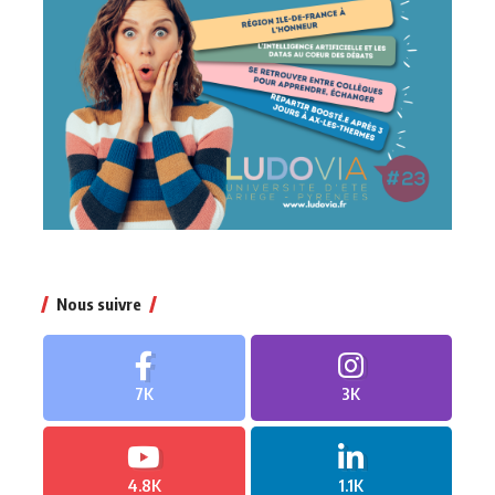
Nous suivre
7K
3K
4.8K
1.1K