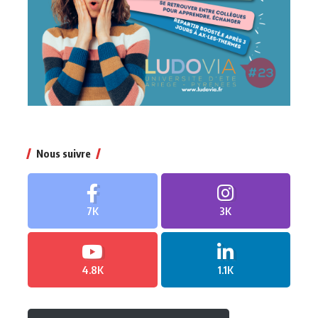
Nous suivre
7K
3K
4.8K
1.1K