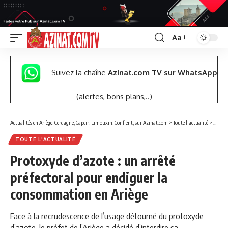
Aa
Font
Resizer
Suivez la chaîne
Azinat.com TV sur WhatsApp
(alertes, bons plans,..)
Actualités en Ariège, Cerdagne, Capcir, Limouxin, Conflent, sur Azinat.com
>
Toute l'actualité
>
Protox
TOUTE L'ACTUALITÉ
Protoxyde d’azote : un arrêté
préfectoral pour endiguer la
consommation en Ariège
Face à la recrudescence de l’usage détourné du protoxyde
d’azote, le préfet de l’Ariège a décidé d’interdire sa