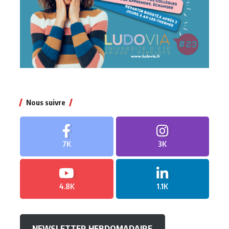
Nous suivre
7K
3K
4.8K
1.1K
NEWSLETTER HEBDOMADAIRE