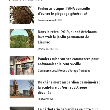
Frelon asiatique : l’ANA conseille
d’éviter le piégeage généralisé
Environnement
UNE
Dans le rétro : 2019, quand Artchoum
inventait le jardin permanent de
Lieurac
DANS LE RÉTRO
Pamiers mise sur ses commerces pour
redynamiser le centre-ville
Commerce Local
Portes d’Ariège Pyrénées
Du chêne mort au gardien de mémoire :
la sculpture du Vernet d’Ariège
dévoilée
Histoire
UNE
La déchèterie de Varilhes se dote d’un