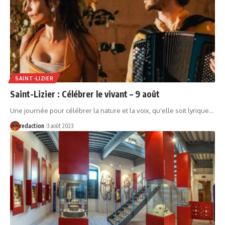
SAINT-LIZIER
Saint-Lizier : Célébrer le vivant – 9 août
Une journée pour célébrer la nature et la voix, qu'elle soit lyrique…
redaction
3 août 2023