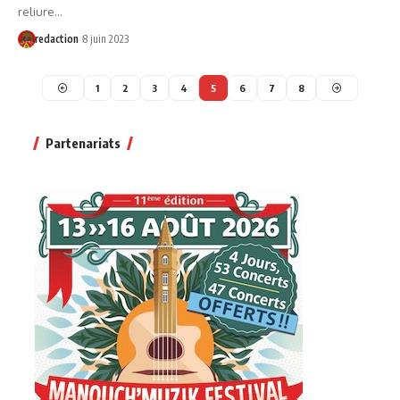
reliure…
redaction
8 juin 2023
1
2
3
4
5
6
7
8
Partenariats