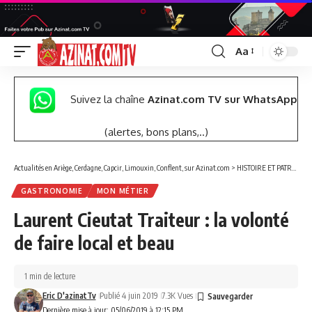
Aa
Font
Resizer
Suivez la chaîne
Azinat.com TV sur WhatsApp
(alertes, bons plans,..)
Actualités en Ariège, Cerdagne, Capcir, Limouxin, Conflent, sur Azinat.com
>
HISTOIRE ET PATRIMOINE
GASTRONOMIE
MON MÉTIER
Laurent Cieutat Traiteur : la volonté
de faire local et beau
1 min de lecture
Eric D'azinatTv
Publié 4 juin 2019
7.3K Vues
Dernière mise à jour: 05/06/2019 à 12:15 PM