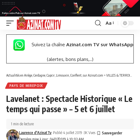
Aa
Font
Resizer
Suivez la chaîne
Azinat.com TV sur WhatsApp
(alertes, bons plans,..)
Actualités en Ariège, Cerdagne, Capcir, Limouxin, Conflent, sur Azinat.com
>
VILLES & TERROIRS DES PYRÉNÉES EST
PAYS DE MIREPOIX
Lavelanet : Spectacle Historique « Le
temps qui passe » – 5 et 6 juillet
1 min de lecture
Laurence d'AzinatTv
Publié 4 juillet 2019
3K Vues
Dernière mise à jour: 04/07/2019 à 10:03 AM