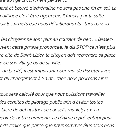
 dire aux gens comment penser ?!!
nt et bourré d’adrénaline ne sera pas une fin en soi. La
olitique c’est être rigoureux, il faudra par la suite
eux les projets que nous détaillerons plus tard dans la
 les citoyens ne sont plus au courant de rien : « laissez-
uvent cette phrase prononcée. Je dis STOP ce n’est plus
 cité de Saint-Lizier, le citoyen doit reprendre sa place
e de son village ou de sa ville.
de la cité, il est important pour moi de discuter avec
t du changement à Saint-Lizier, nous pourrons ainsi
out sera calculé pour que nous puissions travailler
es comités de pilotage public afin d’éviter toutes
mulacre de débats lors de conseils municipaux. La
avenir de notre commune. Le régime représentatif pour
er de croire que parce que nous sommes élus alors nous