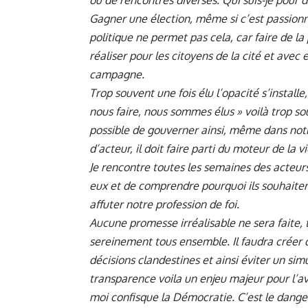
ou de rencontres diverses. Qui suis-je pour
Gagner une élection, même si c’est passionna
politique ne permet pas cela, car faire de la p
réaliser pour les citoyens de la cité et avec 
campagne.
Trop souvent une fois élu l’opacité s’installe,
nous faire, nous sommes élus » voilà trop so
possible de gouverner ainsi, même dans notre
d’acteur, il doit faire parti du moteur de la vi
Je rencontre toutes les semaines des acteurs 
eux et de comprendre pourquoi ils souhaiten
affuter notre profession de foi.
Aucune promesse irréalisable ne sera faite, t
sereinement tous ensemble. Il faudra créer d
décisions clandestines et ainsi éviter un si
transparence voila un enjeu majeur pour l’
moi confisque la Démocratie. C’est le dang