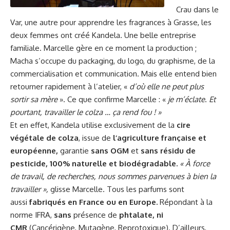
Crau dans le
Var, une autre pour apprendre les fragrances à Grasse, les
deux femmes ont créé Kandela. Une belle entreprise
familiale. Marcelle gère en ce moment la production ;
Macha s’occupe du packaging, du logo, du graphisme, de la
commercialisation et communication. Mais elle entend bien
retourner rapidement à l’atelier, «
d’où elle ne peut plus
sortir sa mère
». Ce que confirme Marcelle : «
je m’éclate
.
Et
pourtant, travailler le colza … ça rend fou ! »
Et en effet, Kandela utilise exclusivement de la
cire
végétale de colza
, issue de
l’agriculture française et
européenne,
garantie
sans OGM
et
sans résidu de
pesticide, 100% naturelle et biodégradable.
« À force
de travail, de recherches, nous sommes parvenues à bien la
travailler »,
glisse Marcelle. Tous les parfums sont
aussi
fabriqués en France ou en Europe.
Répondant à la
norme IFRA,
sans
présence de
phtalate, ni
CMR
(Cancérigène, Mutagène, Reprotoxique). D’ailleurs,