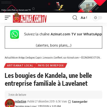
Aa
Font
Resizer
Suivez la chaîne
Azinat.com TV sur WhatsApp
(alertes, bons plans,..)
Actualités en Ariège, Cerdagne, Capcir, Limouxin, Conflent, sur Azinat.com
>
ÉCONOMIE ET ENTREPRISES
ARTISANAT LOCAL
PAYS DE MIREPOIX
Les bougies de Kandela, une belle
entreprise familiale à Lavelanet
3 min de lecture
redaction
Publié 27 décembre 2019
6.5K Vues
Dernière mise à jour: 27/12/2019 à 3:05 PM