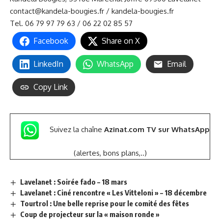
contact@kandela-bougies.fr
/
kandela-bougies.fr
Tel. 06 79 97 79 63 / 06 22 02 85 57
Facebook
Share on X
LinkedIn
WhatsApp
Email
Copy Link
Suivez la chaîne
Azinat.com TV sur WhatsApp
(alertes, bons plans,..)
Lavelanet : Soirée fado – 18 mars
Lavelanet : Ciné rencontre « Les Vitteloni » – 18 décembre
Tourtrol : Une belle reprise pour le comité des fêtes
Coup de projecteur sur la « maison ronde »