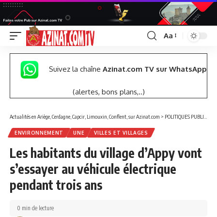
Aa
Font
Resizer
Suivez la chaîne
Azinat.com TV sur WhatsApp
(alertes, bons plans,..)
Actualités en Ariège, Cerdagne, Capcir, Limouxin, Conflent, sur Azinat.com
>
POLITIQUES PUBLIQUES
ENVIRONNEMENT
UNE
VILLES ET VILLAGES
Les habitants du village d’Appy vont
s’essayer au véhicule électrique
pendant trois ans
0 min de lecture