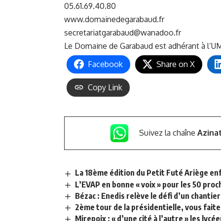
05.61.69.40.80
www.domainedegarabaud.fr
secretariatgarabaud@wanadoo.fr
Le Domaine de Garabaud est adhérant à l’
UM
Facebook
Share on X
Copy Link
Suivez la chaîne
Azina
La 18ème édition du Petit Futé Ariège enf
L’EVAP en bonne « voix » pour les 50 pro
Bézac : Enedis relève le défi d’un chanti
2ème tour de la présidentielle, vous fait
Mirepoix : « d’une cité à l’autre » les lyc