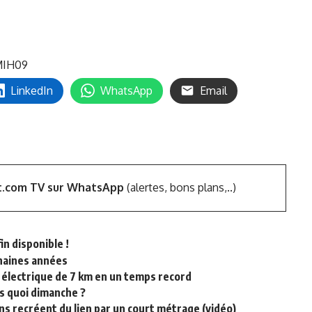
IH09
LinkedIn
WhatsApp
Email
t.com TV sur WhatsApp
(alertes, bons plans,..)
in disponible !
chaines années
er électrique de 7 km en un temps record
es quoi dimanche ?
éens recréent du lien par un court métrage (vidéo)