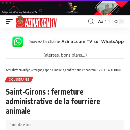
Aa
Font
Resizer
Suivez la chaîne
Azinat.com TV sur WhatsApp
(alertes, bons plans,..)
Actualités en Ariège, Cerdagne, Capcir, Limouxin, Conflent, sur Azinat.com
>
VILLES & TERROIRS DES PYRÉNÉES EST
COUSERANS
Saint-Girons : fermeture
administrative de la fourrière
animale
1 min de lecture