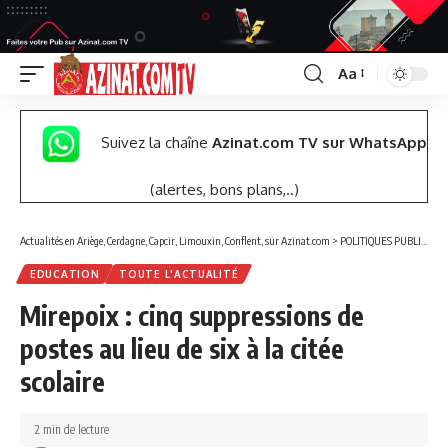
Aa
Font
Resizer
Suivez la chaîne
Azinat.com TV sur WhatsApp
(alertes, bons plans,..)
Actualités en Ariège, Cerdagne, Capcir, Limouxin, Conflent, sur Azinat.com
>
POLITIQUES PUBLIQUES
EDUCATION
TOUTE L'ACTUALITÉ
Mirepoix : cinq suppressions de
postes au lieu de six à la citée
scolaire
2 min de lecture