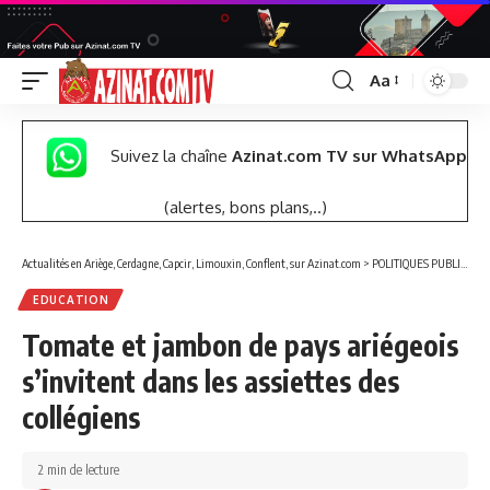
Aa
Font
Resizer
Suivez la chaîne
Azinat.com TV sur WhatsApp
(alertes, bons plans,..)
Actualités en Ariège, Cerdagne, Capcir, Limouxin, Conflent, sur Azinat.com
>
POLITIQUES PUBLIQUES
EDUCATION
Tomate et jambon de pays ariégeois
s’invitent dans les assiettes des
collégiens
2 min de lecture