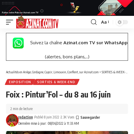
Aa
Font
Resizer
Suivez la chaîne
Azinat.com TV sur WhatsApp
(alertes, bons plans,..)
Actualités en Ariège, Cerdagne, Capcir, Limouxin, Conflent, sur Azinat.com
>
SORTIES & WEEK-END
EXPOSITION
SORTIES & WEEK-END
Foix : Pintur’Fol – du 8 au 16 juin
2 min de lecture
redaction
Publié 8 juin 2022
2.3K Vues
Dernière mise à jour: 08/06/2022 à 11:33 AM