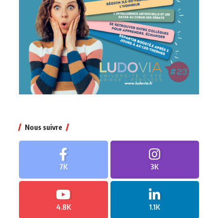
Nous suivre
7K
3K
4.8K
1.1K