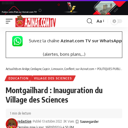
Aa
Font
Resizer
Suivez la chaîne
Azinat.com TV sur WhatsApp
(alertes, bons plans,..)
Actualités en Ariège, Cerdagne, Capcir, Limouxin, Conflent, sur Azinat.com
>
POLITIQUES PUBLIQUES
EDUCATION
VILLAGE DES SCIENCES
Montgailhard : Inauguration du
Village des Sciences
1 min de lecture
redaction
Publié 13 octobre 2022
3K Vues
Dernière mise à jour: 16/01/2023 à 4:50 PM