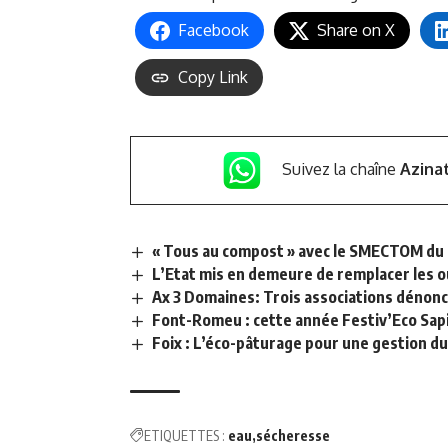
Facebook
Share on X
Copy Link
Suivez la chaîne
Azina
« Tous au compost » avec le SMECTOM du 2
L’Etat mis en demeure de remplacer les o
Ax 3 Domaines: Trois associations dénonc
Font-Romeu : cette année Festiv’Eco Sapie
Foix : L’éco-pâturage pour une gestion d
ETIQUETTES :
eau
sécheresse