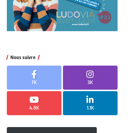
Nous suivre
7K
3K
4.8K
1.1K