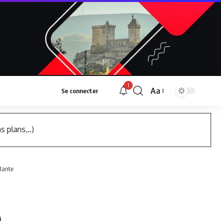
1
Aa
Se connecter
Font
Resizer
s plans,..)
étante
e