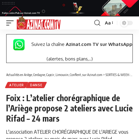
Aa
Font
Resizer
Suivez la chaîne
Azinat.com TV sur WhatsApp
(alertes, bons plans,..)
Actualités en Ariège, Cerdagne, Capcir, Limouxin, Conflent, sur Azinat.com
>
SORTIES & WEEK-END
ATELIER
DANSE
Foix : L’atelier chorégraphique de
l’Ariège propose 2 ateliers avec Lucie
Rifad – 24 mars
L'association ATELIER CHORÉGRAPHIQUE DE L'ARIEGE vous
propose 2 ateliers au mois de mars avec Lucie Rifad.