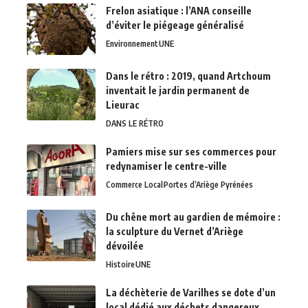
Frelon asiatique : l’ANA conseille
d’éviter le piégeage généralisé
Environnement
UNE
Dans le rétro : 2019, quand Artchoum
inventait le jardin permanent de
Lieurac
DANS LE RÉTRO
Pamiers mise sur ses commerces pour
redynamiser le centre-ville
Commerce Local
Portes d’Ariège Pyrénées
Du chêne mort au gardien de mémoire :
la sculpture du Vernet d’Ariège
dévoilée
Histoire
UNE
La déchèterie de Varilhes se dote d’un
local dédié aux déchets dangereux