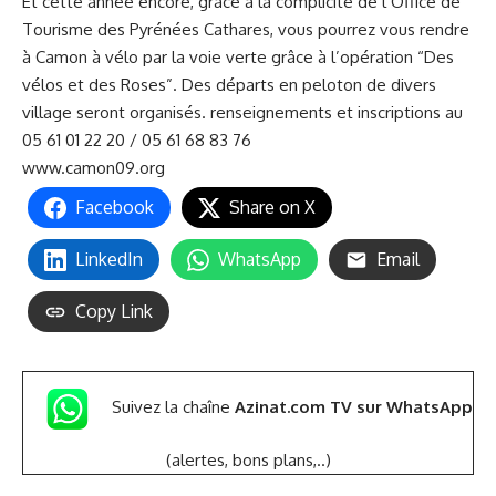
Et cette année encore, grâce à la complicité de
l’Office de
Tourisme des Pyrénées Cathares,
vous pourrez vous rendre
à Camon à vélo par la voie verte grâce à l’opération “Des
vélos et des Roses”. Des départs en peloton de divers
village seront organisés. renseignements et inscriptions au
05 61 01 22 20 / 05 61 68 83 76
www.camon09.org
Facebook
Share on X
LinkedIn
WhatsApp
Email
Copy Link
Suivez la chaîne
Azinat.com TV sur WhatsApp
(alertes, bons plans,..)