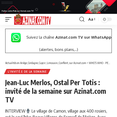
Aa
Font
Resizer
Suivez la chaîne
Azinat.com TV sur WhatsApp
(alertes, bons plans,..)
Actualités en Ariège, Cerdagne, Capcir, Limouxin, Conflent, sur Azinat.com
>
WHO’S WHO - PERSONNALITÉS
L'INVITÉ.E DE LA SEMAINE
Jean-Luc Merlos, Ostal Per Totis :
invité de la semaine sur Azinat.com
TV
INTERVIEW
Le village de Camon, village aux 400 rosiers,
est le seul "plus Beaux Villages de France" de l'Ariège. Avec