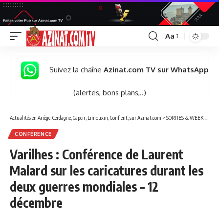
Aa
Font
Resizer
Suivez la chaîne
Azinat.com TV sur WhatsApp
(alertes, bons plans,..)
Actualités en Ariège, Cerdagne, Capcir, Limouxin, Conflent, sur Azinat.com
>
SORTIES & WEEK-END
CONFÉRENCE
Varilhes : Conférence de Laurent
Malard sur les caricatures durant les
deux guerres mondiales – 12
décembre