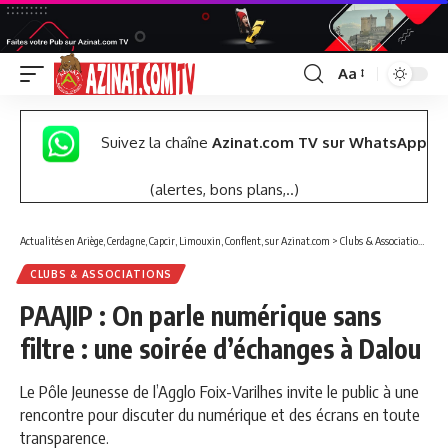
Aa
Font
Resizer
Suivez la chaîne
Azinat.com TV sur WhatsApp
(alertes, bons plans,..)
Actualités en Ariège, Cerdagne, Capcir, Limouxin, Conflent, sur Azinat.com
>
Clubs & Associations
>
PA
CLUBS & ASSOCIATIONS
PAAJIP : On parle numérique sans
filtre : une soirée d’échanges à Dalou
Le Pôle Jeunesse de l’Agglo Foix-Varilhes invite le public à une
rencontre pour discuter du numérique et des écrans en toute
transparence.