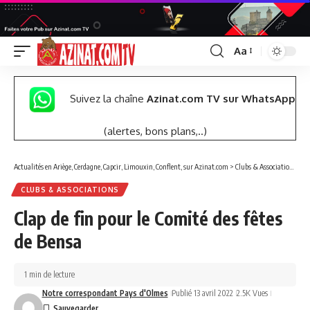
Aa
Font
Resizer
Suivez la chaîne
Azinat.com TV sur WhatsApp
(alertes, bons plans,..)
Actualités en Ariège, Cerdagne, Capcir, Limouxin, Conflent, sur Azinat.com
>
Clubs & Associations
>
Cl
CLUBS & ASSOCIATIONS
Clap de fin pour le Comité des fêtes
de Bensa
1 min de lecture
Notre correspondant Pays d'Olmes
Publié 13 avril 2022
2.5K Vues