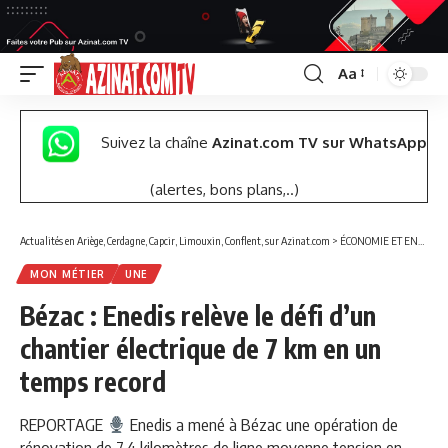
Aa
Font
Resizer
Suivez la chaîne
Azinat.com TV sur WhatsApp
(alertes, bons plans,..)
Actualités en Ariège, Cerdagne, Capcir, Limouxin, Conflent, sur Azinat.com
>
ÉCONOMIE ET ENTREPRISES
MON MÉTIER
UNE
Bézac : Enedis relève le défi d’un
chantier électrique de 7 km en un
temps record
REPORTAGE
Enedis a mené à Bézac une opération de
rénovation de 7,4 kilomètres de ligne moyenne tension en