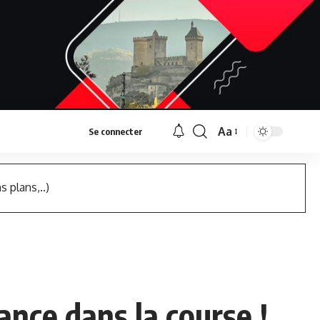
Aa
Se connecter
Font
Resizer
s plans,..)
ance dans la course !