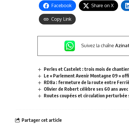
Facebook
Share on X
Copy Link
Suivez la chaîne
Azina
Perles et Castelet : trois mois de chanti
Le « Parlement Avenir Montagne 09 » offi
RD8a : fermeture de la route entre Ferri
Olivier de Robert célèbre ses 60 ans ave
Routes coupées et circulation perturbé
Partager cet article