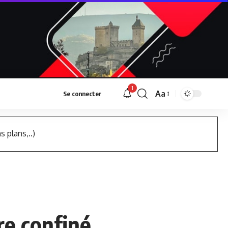
1
Aa
Se connecter
Font
Resizer
s plans,..)
re confiné