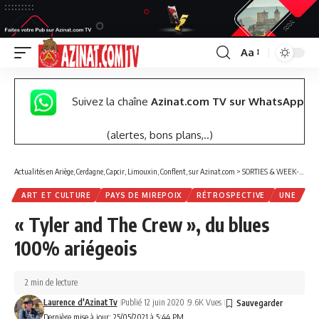
Aa
Font
Resizer
Suivez la chaîne
Azinat.com TV sur WhatsApp
(alertes, bons plans,..)
Actualités en Ariège, Cerdagne, Capcir, Limouxin, Conflent, sur Azinat.com
>
SORTIES & WEEK-END
ART ET CULTURE
PAYS DE MIREPOIX
RÉTROSPECTIVE
UNE
« Tyler and The Crew », du blues
100% ariégeois
2 min de lecture
Laurence d'AzinatTv
Publié 12 juin 2020
9.6K Vues
Dernière mise à jour: 25/05/2021 à 5:44 PM