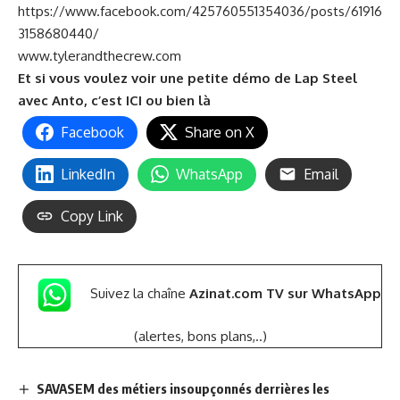
https://www.facebook.com/425760551354036/posts/61916
3158680440/
www.tylerandthecrew.com
Et si vous voulez voir une petite démo de Lap Steel
avec Anto, c’est
ICI
ou bien
là
Facebook
Share on X
LinkedIn
WhatsApp
Email
Copy Link
Suivez la chaîne
Azinat.com TV sur WhatsApp
(alertes, bons plans,..)
SAVASEM des métiers insoupçonnés derrières les