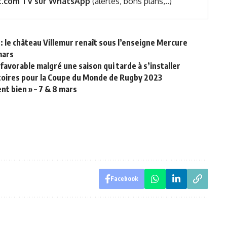
t.com TV sur WhatsApp
(alertes, bons plans,..)
 le château Villemur renaît sous l’enseigne Mercure
mars
 favorable malgré une saison qui tarde à s’installer
itoires pour la Coupe du Monde de Rugby 2023
nt bien » – 7 & 8 mars
Facebook