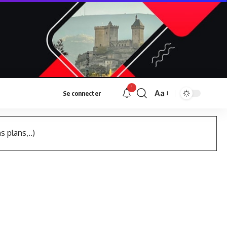
1
Aa
Se connecter
Font
Resizer
s plans,..)