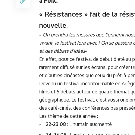
« Résistances » fait de la rési
nouvelle.
«
On prendra les mesures que l’ennemi nous im
vivant, le festival fera avec ! On se passer
et des débats d’idées
«
En effet, pour ce festival de début d’été au
rarement diffusé sur les écrans, pour créer u
et d’autres cinéastes que ceux du prêt-à-pen
Devenu un festival incontournable en Ariège
films et 5 débats autour de quatre thématiq
géographique. Le festival, c’est aussi une p
des café-cinés, des conférences pas press
Les thème de cette année :
22-23.08
: L’humain augmenté
24-25.08
: Famille; cocoon ou prison ?