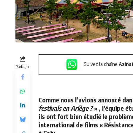
Suivez la chaîne
Azina
Partager
Comme nous l’avions annoncé dans
festivals en Ariège ?
» , l’équipe ét
ils ont fort bien étudié le problè
international de films « Résistanc
à Foix.