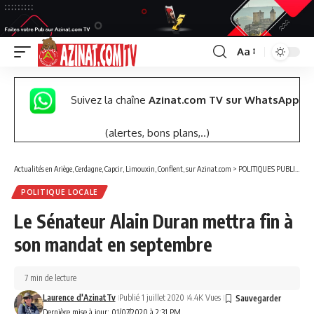
Aa
Font
Resizer
Suivez la chaîne
Azinat.com TV sur WhatsApp
(alertes, bons plans,..)
Actualités en Ariège, Cerdagne, Capcir, Limouxin, Conflent, sur Azinat.com
>
POLITIQUES PUBLIQUES
POLITIQUE LOCALE
Le Sénateur Alain Duran mettra fin à
son mandat en septembre
7 min de lecture
Laurence d'AzinatTv
Publié 1 juillet 2020
4.4K Vues
Dernière mise à jour: 01/07/2020 à 2:31 PM