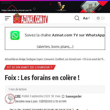
Aa
Font
Resizer
Suivez la chaîne
Azinat.com TV sur WhatsApp
(alertes, bons plans,..)
Actualités en Ariège, Cerdagne, Capcir, Limouxin, Conflent, sur Azinat.com
>
Et si on avait de l'humour ?
ET SI ON AVAIT DE L'HUMOUR ?
Foix : Les forains en colère !
1 min de lecture
CIRE
Publié 3 septembre 2020
5K Vues
Dernière mise à jour: 03/09/2020 à 10:43 AM