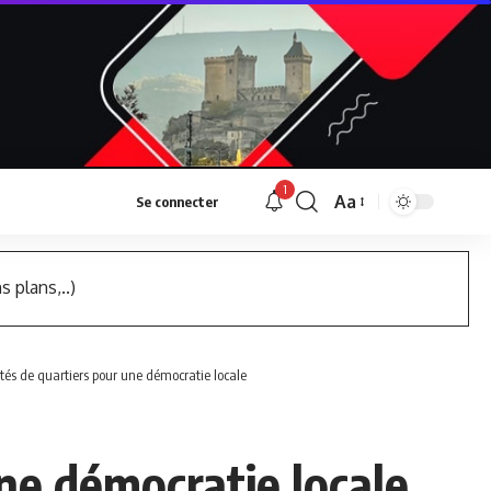
1
Aa
Se connecter
Font
Resizer
s plans,..)
ités de quartiers pour une démocratie locale
une démocratie locale