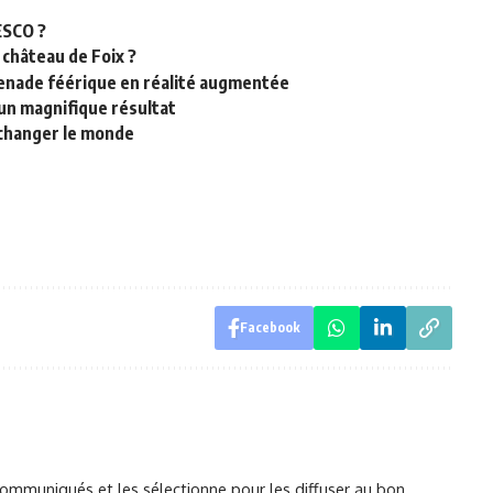
ESCO ?
e château de Foix ?
menade féérique en réalité augmentée
 un magnifique résultat
 changer le monde
Facebook
mmuniqués et les sélectionne pour les diffuser au bon