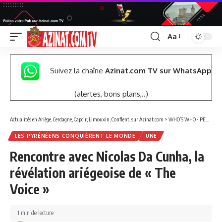
Aa
Font
Resizer
Suivez la chaîne
Azinat.com TV sur WhatsApp
(alertes, bons plans,..)
Actualités en Ariège, Cerdagne, Capcir, Limouxin, Conflent, sur Azinat.com
>
WHO’S WHO - PERSONNALITÉS
LES PYRÉNÉENS CONQUIÈRENT LE MONDE
UNE
Rencontre avec Nicolas Da Cunha, la
révélation ariégeoise de « The
Voice »
1 min de lecture