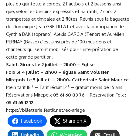
plus du quintette à cordes, 2 hautbois et 2 bassons ainsi
que, selon les besoins expressifs et narratifs, 2 cors, 2
trompettes et timbales et 2 flûtes. Réunis sous la baguette
de Dominique Jean GRETILLAT et avec la participation de
Cynthia BAK (soprano), Alexis GARCIA (Ténor) et Aurélien
PERNAY (Basse) c’est ainsi près de 100 musiciens et
chanteurs qui seront mobilisés pour l’interprétation de
cette grande partition.
Saint-Girons Le 2 juillet – 21h00 – Eglise
Foix le 4 juillet – 21h00 – église Saint Volusien
Mirepoix Le 5 juillet – 21h00- Cathédrale Saint Maurice
€
€
Plein tarif 18
– Tarif réduit 12
– gratuit moins de 16 ans
Réservations Mirepoix
05 61 68 83 76
– Réservation Foix :
05 61 65 12 12
https://
billetterie.festik.net
/ec-ariege
Facebook
Share on X
LinkedIn
WhatsApp
Email