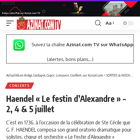
Aa
Font
Resizer
Suivez la chaîne
Azinat.com TV sur WhatsApp
(alertes, bons plans,..)
Actualités en Ariège, Cerdagne, Capcir, Limouxin, Conflent, sur Azinat.com
>
SORTIES & WEEK-END
CONCERTS
Haendel « Le festin d’Alexandre » –
2, 4 & 5 juillet
C’est en 1736, à l’occasion de la célébration de Ste Cécile que
G. F. HAENDEL composa son grand oratorio dramatique pour
solistes, chœur et orchestre « Le Festin d’Alexandre »