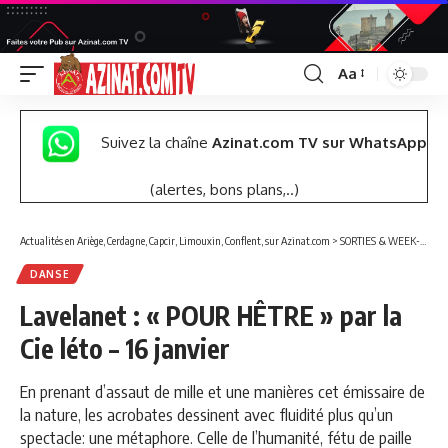
Aa
Font
Resizer
Suivez la chaîne
Azinat.com TV sur WhatsApp
(alertes, bons plans,..)
Actualités en Ariège, Cerdagne, Capcir, Limouxin, Conflent, sur Azinat.com
>
SORTIES & WEEK-END
DANSE
Lavelanet : « POUR HÊTRE » par la
Cie léto – 16 janvier
En prenant d’assaut de mille et une manières cet émissaire de
la nature, les acrobates dessinent avec fluidité plus qu’un
spectacle: une métaphore. Celle de l’humanité, fétu de paille