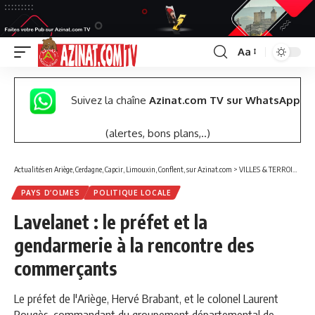
Aa
Font
Resizer
Suivez la chaîne
Azinat.com TV sur WhatsApp
(alertes, bons plans,..)
Actualités en Ariège, Cerdagne, Capcir, Limouxin, Conflent, sur Azinat.com
>
VILLES & TERROIRS DES PYRÉNÉES EST
PAYS D’OLMES
POLITIQUE LOCALE
Lavelanet : le préfet et la
gendarmerie à la rencontre des
commerçants
Le préfet de l'Ariège, Hervé Brabant, et le colonel Laurent
Rougès, commandant du groupement départemental de