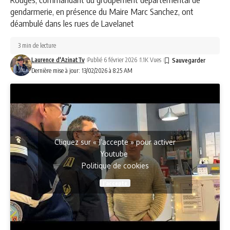
gendarmerie, en présence du Maire Marc Sanchez, ont
déambulé dans les rues de Lavelanet
3 min de lecture
Laurence d'AzinatTv
Publié 6 février 2026
1.1K Vues
Dernière mise à jour: 13/02/2026 à 8:25 AM
Cliquez sur « J’accepte » pour activer
Youtube
Politique de cookies
J’accepte