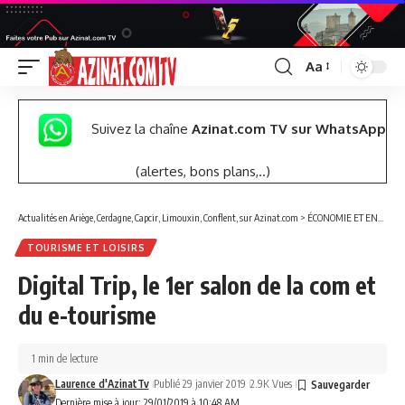
Aa
Font
Resizer
Suivez la chaîne
Azinat.com TV sur WhatsApp
(alertes, bons plans,..)
Actualités en Ariège, Cerdagne, Capcir, Limouxin, Conflent, sur Azinat.com
>
ÉCONOMIE ET ENTREPRISES
TOURISME ET LOISIRS
Digital Trip, le 1er salon de la com et
du e-tourisme
1 min de lecture
Laurence d'AzinatTv
Publié 29 janvier 2019
2.9K Vues
Dernière mise à jour: 29/01/2019 à 10:48 AM