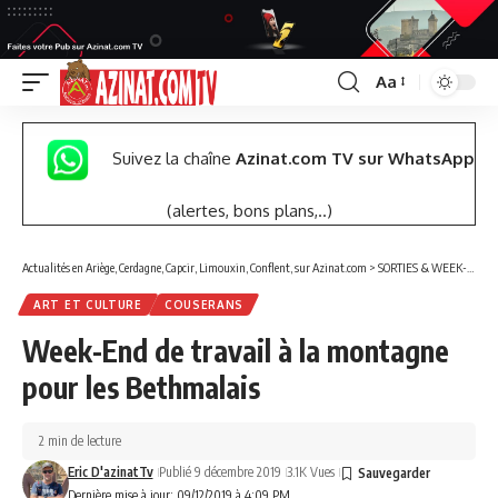
Aa
Font
Resizer
Suivez la chaîne
Azinat.com TV sur WhatsApp
(alertes, bons plans,..)
Actualités en Ariège, Cerdagne, Capcir, Limouxin, Conflent, sur Azinat.com
>
SORTIES & WEEK-END
ART ET CULTURE
COUSERANS
Week-End de travail à la montagne
pour les Bethmalais
2 min de lecture
Eric D'azinatTv
Publié 9 décembre 2019
3.1K Vues
Dernière mise à jour: 09/12/2019 à 4:09 PM