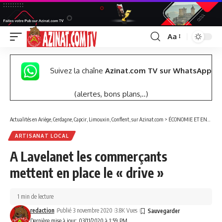
Aa
Font
Resizer
Suivez la chaîne
Azinat.com TV sur WhatsApp
(alertes, bons plans,..)
Actualités en Ariège, Cerdagne, Capcir, Limouxin, Conflent, sur Azinat.com
>
ÉCONOMIE ET ENTREPRISES
ARTISANAT LOCAL
A Lavelanet les commerçants
mettent en place le « drive »
1 min de lecture
redaction
Publié 3 novembre 2020
3.8K Vues
Dernière mise à jour: 03/11/2020 à 1:59 PM