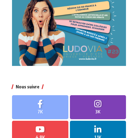
Nous suivre
7K
3K
4.8K
1.1K