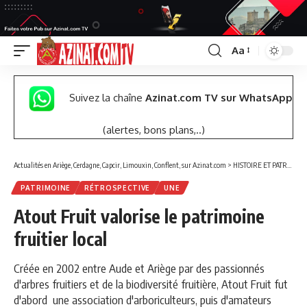
Aa
Font
Resizer
Suivez la chaîne
Azinat.com TV sur WhatsApp
(alertes, bons plans,..)
Actualités en Ariège, Cerdagne, Capcir, Limouxin, Conflent, sur Azinat.com
>
HISTOIRE ET PATRIMOINE
PATRIMOINE
RÉTROSPECTIVE
UNE
Atout Fruit valorise le patrimoine
fruitier local
Créée en 2002 entre Aude et Ariège par des passionnés
d'arbres fruitiers et de la biodiversité fruitière, Atout Fruit fut
d'abord une association d'arboriculteurs, puis d'amateurs