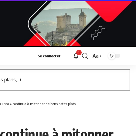
1
Aa
Se connecter
Font
Resizer
s plans,..)
Quinta » continue à mitonner de bons petits plats
» continue à mitonner