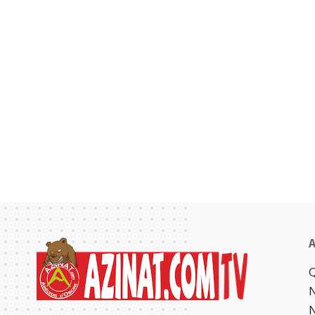
A
Q
N
N