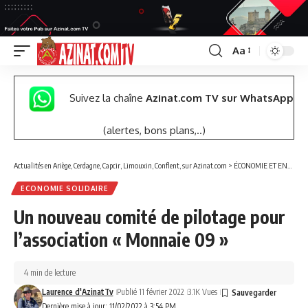
Aa
Font
Resizer
Suivez la chaîne
Azinat.com TV sur WhatsApp
(alertes, bons plans,..)
Actualités en Ariège, Cerdagne, Capcir, Limouxin, Conflent, sur Azinat.com
>
ÉCONOMIE ET ENTREPRISES
ECONOMIE SOLIDAIRE
Un nouveau comité de pilotage pour
l’association « Monnaie 09 »
4 min de lecture
Laurence d'AzinatTv
Publié 11 février 2022
3.1K Vues
Dernière mise à jour: 11/02/2022 à 3:54 PM