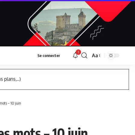
1
Aa
Se connecter
Font
Resizer
s plans,..)
ots – 10 juin
s mots – 10 juin