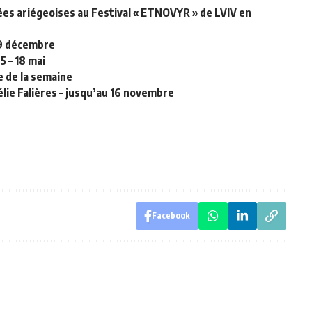
s ariégeoises au Festival « ETNOVYR » de LVIV en
 9 décembre
5 – 18 mai
re de la semaine
élie Falières – jusqu’au 16 novembre
Facebook