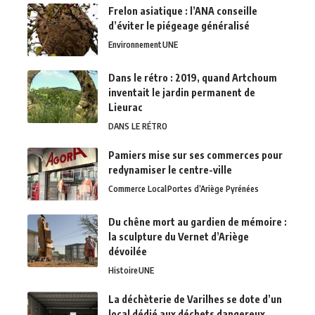
Frelon asiatique : l’ANA conseille
d’éviter le piégeage généralisé
Environnement
UNE
Dans le rétro : 2019, quand Artchoum
inventait le jardin permanent de
Lieurac
DANS LE RÉTRO
Pamiers mise sur ses commerces pour
redynamiser le centre-ville
Commerce Local
Portes d’Ariège Pyrénées
Du chêne mort au gardien de mémoire :
la sculpture du Vernet d’Ariège
dévoilée
Histoire
UNE
La déchèterie de Varilhes se dote d’un
local dédié aux déchets dangereux