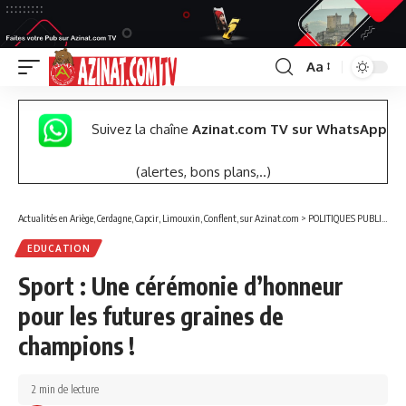
Aa
Font
Resizer
Suivez la chaîne
Azinat.com TV sur WhatsApp
(alertes, bons plans,..)
Actualités en Ariège, Cerdagne, Capcir, Limouxin, Conflent, sur Azinat.com
>
POLITIQUES PUBLIQUES
EDUCATION
Sport : Une cérémonie d’honneur
pour les futures graines de
champions !
2 min de lecture