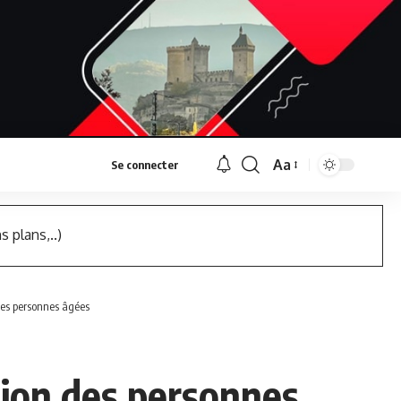
Aa
Se connecter
Font
Resizer
s plans,..)
 des personnes âgées
tion des personnes